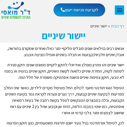
לקביעת פגישת ייעוץ
דף הבית
»
יישור שיניים
יישור שיניים
אנשים רבים בגילאים שונים סובלים מליקויי סגר כאלו ואחרים שמקורם בתורשה,
אובדן שיניים חלביות/קבועות או חבלה בשיניים ואפילו מציצת אצבע.
יישור שיניים זהו פתרון מומלץ ואידיאלי לתיקון ליקויים מסוגים שונים: תיקון סגירת
לסתות לקויה, החזרת שיניים כלואות לקשת השיניים, תיקון שיניים בהטיה או במנח
לא טבעי, תיקון צפיפות שיניים והשגת אסתטיקה משופרת של חלל הפה.
הטיפול האורתודנטי מיועד לכולם: החל מטיפול מקדים לילדים, כאשר שיני החלב
מפריעות לבקיעת שיניים קבועות, דרך נערים ונערות לקראת גמר בקיעת השיניים
הקבועות, וכלה במבוגרים המבקשים לטפל בקשת רחבה של בעיות רפואיות
ואסתטיות, כמו שינוי במבנה הלסת, הזזת שן וקיבוע שתל בין 2 שיניים עם רווח
שחשוב לצמצמו וסגר צלבי קדמי או אחורי.
לכן, לטיפול אורתודנטי בגיל צעיר ישנם יתרונות משמעותיים, כגון: תיקון הפרעות