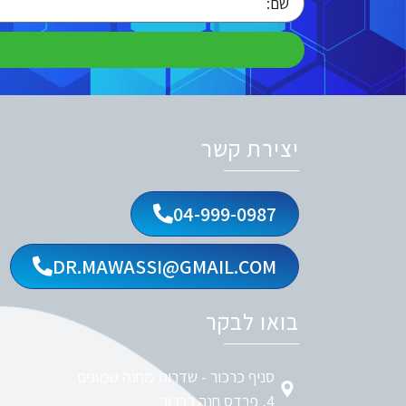
יצירת קשר
04-999-0987
DR.MAWASSI@GMAIL.COM
בואו לבקר
סניף כרכור - שדרות מחנה שמונים
4, פרדס חנה כרכור