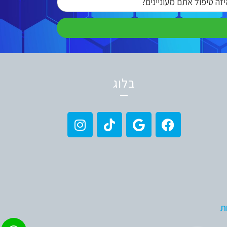
בלוג
ת