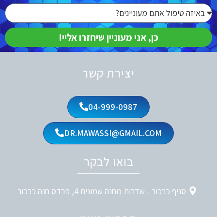
כן, אני מעוניין שיחזרו אליי!
יצירת קשר
04-999-0987
DR.MAWASSI@GMAIL.COM
בואו לבקר
סניף כרכור - שדרות מחנה שמונים 4, פרדס חנה כרכור