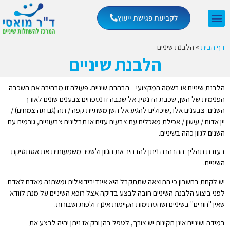
לקביעת פגישת ייעוץ
דף הבית
»
הלבנת שיניים
הלבנת שיניים
הלבנת שיניים או בשמה המקצועי – הבהרת שיניים. פעולה זו מבהירה את השכבה
הפנימית של השן, שכבת הדנטין. אל שכבה זו נספחים צבענים שונים לאורך
השנים. צבענים אלו ,שיכולים להגיע אל השן משתיית קפה / תה (גם תה צמחים) /
יין אדום / עישון / אכילת מאכלים עם צבעים עזים או תבלינים צבעוניים, גורמים עם
השנים לגוון כהה בשיניים.
בעזרת תהליך ההבהרה ניתן להבהיר את הגוון ולשפר משמעותית את אסתטיקת
השיניים.
יש לקחת בחשבון כי התוצאה שתתקבל היא אינדיבידואלית ומשתנה מאדם לאדם.
לפני ביצוע הלבנת השיניים חובה לבצע בדיקה אצל רופא השיניים על מנת לוודא
שאין "חורים" בשיניים ושהסתימות הקיימות אינן דולפות ושבורות.
במידה ושיניים אינן תקינות יש צורך, לטפל בהן ורק אז ניתן יהיה לבצע את