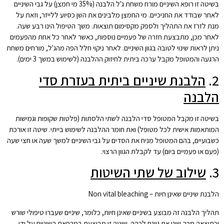
בשיטה זו רופא השיניים מורח משחת ג'ל הלבנה (35% מי חמצן) על גבי השיניים
לאחר שבודד את החניכיים. מי החמצן מלבינים את השן כסיוע ללייזר, וזאת על
מנת לזרז את התהליך ולספק מקסימום תוצאות. משך הטיפול הינו רבע שעה.
לאחר מכן, מתבצעת חזרה של פעמיים נוספות, כאשר לאחר כל אחת מהפעמים
ניתן לראות שינוי לטובה בגוון השיניים. לאחר ניקוי חלל הפה מהג'ל, מורחים משחת
הרגעה והמטופל מקבל ערכה ביתית לחיזוק ההלבנה (לשימוש במשך 3 ימים).
2.
הלבנת שיניים ביתית בעזרת סדי
הלבנה
בשיטה זו מקבל המטופל סדי הלבנה לשתי הלסתות (פלטות שקופות וגמישות
המותאמות אישית לכל מטופל) ואת חומר ההלבנה לשימוש בייתי. שיטה זו אורכת
כשבועיים, בהם המטופל מניח את הסדים על גבי השיניים למשך שעה או חצי שעה
(פעם או פעמיים ביום) עד לקבלת הגוון הרצוי.
3.
שילוב של שתי השיטות
הלבנת שיניים שאינן חיות – Non vital bleaching
תהליך הלבנה זה מבוצע בשיניים שאינן חיות, כלומר, שיניים שעברו טיפולי שורש
וכתוצאה מכך שינו את גוונם לכהה. שיטה זו מבוצעת במרפאת השיניים על ידי