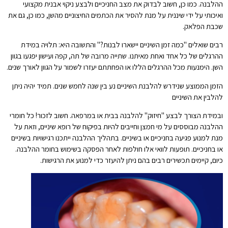
ההלבנה. כמו כן, חשוב לבדוק את מצב החניכיים ולבצע ניקוי אבנית מקצועי
ואיכותי על ידי שיננית על מנת להסיר את הכתמים החיצוניים מהשן, כמו כן, גם את
שכבת הפלאק.
רבים שואלים "כמה זמן השיניים יישארו לבנות?" והתשובה היא: תלויה במידת
ההרגלים של כל אחד ואחת מאיתנו. שתייה מרובה של תה, קפה ועישון יפגעו בגוון
השן. הימנעות מכל ההרגלים הללו או הפחתתם יעזרו לשמור על הגוון לאורך שנים.
הזמן הממוצע שנידרש להלבנת השיניים נע בין שנה לחמש שנים. תמיד יהיה ניתן
להלבין את השיניים
ובמידת הצורך לבצע "חיזוק" להלבנה בבית או במרפאה. חשוב לזכור! כל חומרי
ההלבנה מבוססים על מי חמצן וחייבים להיות בפיקוח של רופא שיניים, וזאת על
מנת למנוע פגיעה בחניכיים או בשיניים. בתהליך ההלבנה ייתכנו רגישויות בשיניים
או בחניכיים. תופעות לוואי אלו חולפות לאחר הפסקה בשימוש בחומר ההלבנה.
כיום, קיימים תכשירים רבים בהם ניתן להיעזר כדי למנוע את הרגישות.