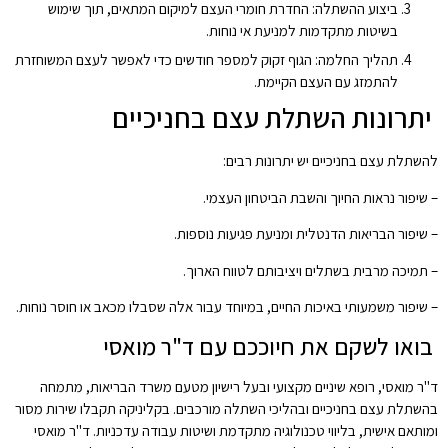
ביצוע ההשתלה: החדרת חומרי העצם למיקום המתאים, תוך שימוש
בשיטות מתקדמות למניעת אי נוחות.
תהליך החלמה: הגוף זקוק למספר חודשים כדי לאפשר לעצם המשוחזרת
להתמזג עם העצם הקיימת.
יתרונות השתלת עצם בחניכיים
להשתלת עצם בחניכיים יש יתרונות רבים:
– שיפור נראות החיוך והשבת הביטחון העצמי.
– שיפור הבריאות הדנטלית ומניעת פגיעות נוספות.
– תמיכה מרבית בשתלים ויציבותם לטווח הארוך.
– שיפור משמעותי באיכות החיים, במיוחד עבור אלה שסבלו מכאב או חוסר נוחות.
בואו לשקם את חיוככם עם ד"ר מואסי
ד"ר מואסי, רופא שיניים מקצועי ובעל רישיון מטעם משרד הבריאות, מתמחה
בהשתלת עצם בחניכיים ובהליכי השתלה מורכבים. בקליניקה תקבלו שירות מסור
ומותאם אישית, בליווי טכנולוגיה מתקדמת ושיטות עבודה עדכניות. ד"ר מואסי