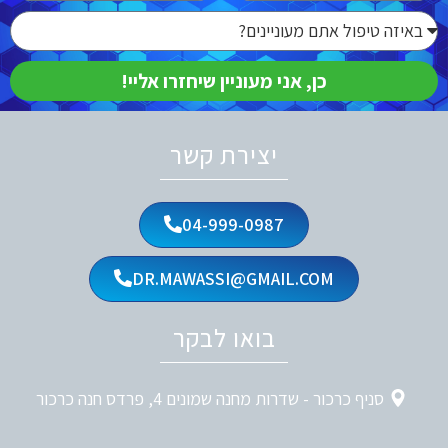
כן, אני מעוניין שיחזרו אליי!
יצירת קשר
04-999-0987
DR.MAWASSI@GMAIL.COM
בואו לבקר
סניף כרכור - שדרות מחנה שמונים 4, פרדס חנה כרכור