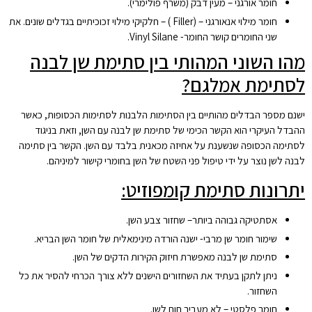
חומר אורגני – מעין דבק (משרף פולימרי).
חומר מילוי אנאורגני – (Filler ) – חלקיקי מילוי זכוכיתיים בגדלים שונים. את
שני החומרים קושר החומר- Vinyl Silane.
מהו השוני המהותי בין סתימת שן לבנה
לסתימת אמלגם?
ישנם מספר הבדלים מהותיים בין הסתימות הלבנות לסתימות הכסופות, כאשר
ההבדל העיקרי הוא הקשר הכימי של סתימת שן לבנה עם השן, וזאת בניגוד
לסתימה הכסופה שנשענת על אחיזה מכאנית בלבד עם השן. הקשר בין סתימה
לבנה לשן נוצר על ידי טיפול פני השטח של השן בחומרי קישור למיניהם.
יתרונות סתימת קומפוזיט:
אסתטיקה גבוהה ביותר– שחזור צבע השן.
שימור חומר שן מרבי- ישנה הורדה מינימאלית של חומר השן הבריא.
סתימת שן לבנה מאפשרת חיזוק הקירות הדקים של השן.
ניתן לתקן בעתיד את השחזורים הישנים ללא צורך הכרחי להסיר את כל
השחזור.
חומר פלסטי – לא מעביר חום לשן.