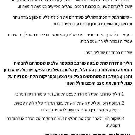
שעלול לגרום לשינויים במבנה הפנים. שתלים מסייעים במניעת תופעה זו.
– שיפור תפקוד הפה: השתלים משחזרים את היכולת ללעוס מזון בצורה נוחה
ומדויקת, ומהווים גם פתרון עבור בעיות שפה ודיבור.
– עמידות לאורך זמן: חומרים כמו טיטניום, המשמשים ביצירת השתל, מבטיחים
עמידות גבוהה לאורך שנים רבות.
שלבים בהחדרת שתלים בפה
הליך החדרת שתלים בפה מורכב ממספר שלבים שמטרתם להבטיח
התאמה מושלמת בין השתל לבין הלסת. השלבים העיקריים כוללים:אבחון
ותכנון: בשלב זה משתמשים בצילומי רנטגן ובסריקות תלת-ממדיות על
מנת לזהות את מצב העצם וחלל הפה:
הליך כירורגי: השתל מוחדר לעצם הלסת, תוך שימור הדיוק המרבי.
תקופת ריפוי וקליטת השתל: השתל עובר תהליך של קליטה טבעית
בעצם, שנמשך בין מספר שבועות למספר חודשים.
שיקום השן: לאחר הקליטה המלאה נעשית התקנה של הכתר או התותבת
הקבועה.